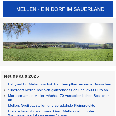
Mobile Menu Toggle
Neues aus 2025
Babywald in Mellen wächst: Familien pflanzen neue Bäumchen
Silberdorf Mellen holt sich glänzendes Lob und 2500 Euro ab
Martinsmarkt in Mellen wächst: 70 Aussteller locken Besucher
an
Mellen: Großbaustellen und sprudelnde Kleinprojekte
Preis schweißt zusammen: Ganz Mellen zieht für den
Wettbewerbserfolg an einem Strang