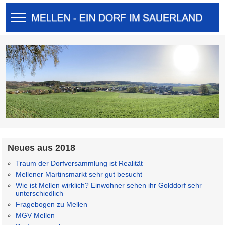
Mobile Menu Toggle
Neues aus 2018
Traum der Dorfversammlung ist Realität
Mellener Martinsmarkt sehr gut besucht
Wie ist Mellen wirklich? Einwohner sehen ihr Golddorf sehr
unterschiedlich
Fragebogen zu Mellen
MGV Mellen