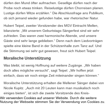
dürfen den Mund öfter aufmachen. Gesellige dürfen nach der
Probe noch etwas trinken. Reiselustige dürfen Chorreisen planen.
Lustige dürfen Witze erzählen.“ Die Abschlussfrage ans Publikum,
ob sich jemand wieder gefunden habe, war rhetorischer Natur.
Hubert Teipel, zweiter Vorsitzender des MGV Eintracht Mellen,
bilanzierte: „Mit unserem Geburtstags-Sängerfest sind wir sehr
zufrieden. Das waren zwei harmonische Abende, und unsere
Gäste sind sehr lange geblieben.“ Denn nach dem Liedvorträgen
spielte eine kleine Band in der Schützenhalle zum Tanz auf. Und
die Stimmung sei sehr gut gewesen, freut sich Hubert Teipel.
Moralische Unterstützung
Was bleibt, ist wenig Hoffnung auf weitere Zugänge. „Wir haben
doch alles mögliche versucht“, sagt Teipel. „Wir hoffen jetzt
einfach, dass wir noch einige Zeit miteinander singen können.“
Moralische Unterstützung erhalten die Mellener Sänger dabei von
Nicole Kupitz. „Auch mit 20 Leuten kann man musikalisch noch
einiges bieten“, ist sich die zweite Vorsitzende des Kreis-
Wir verwenden Cookies auf unserer Website. Durch die weitere
Chorverbandes Arnsberg sicher.
Nutzung der Webseite stimmen Sie der Verwendung von Cookies zu.