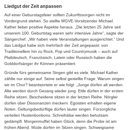
Liedgut der Zeit anpassen
Auf einer Geburstagsfeier sollten Zukunftssorgen nicht im
Vordergrund stehen. So stellte MGVE-Vorsitzender Michael
Kather lieber positive Aspekte heraus. „Die letzten 25 Jahre seit
unserem 100. Geburtstag waren sehr intensive Jahre“, sagte der
Sängerchef. „Wir haben viele Veranstaltungen ausgerichtet.“ Und
das Liedgut habe sich mehrfach der Zeit angepasst: von
Traditionellem hin zu Rock, Pop und Countrymusik – auch auf
Plattdeutsch, Französisch, Latein oder Russisch haben die
Golddorfsänger ihr Können präsentiert.
Gründe fürs gemeinsame Singen gibt es viele. Michael Kather
zählte nur einige auf. Seine selbst gestellte Frage: Warum singen
wir im Chor? beantwortete er wie folgt: „Junge dürfen alt werden.
Alte werden durch Gesang wieder jung. Eitle dürfen in der ersten
Reihe sitzen. Bescheidene sitzen in der letzten Reihe. Nörgler
dürfen über Dissonanzen meckern. Egoisten erhalten eigene
Noten. Geltungsbedürftige dürfen lauter singen. Fürsorgliche
verteilen Hustenbonbons. Schreihälse werden behutsam
gedämpft. Morgenmuffel haben Glück, denn die Probe ist am
frühen Abend. Müde dürfen im Sitzen singen. Schweigsame