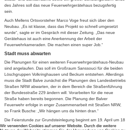
des Jahres soll das neue Feuerwehrgerätehaus bezugsfertig
sein.
Auch Mellens Ortsvorsteher Marco Voge freut sich über den
Neubau. „Es ist klasse, dass das Projekt so schnell umgesetzt
wurde“, sagte er im Gespräch mit dieser Zeitung. „Das neue
Gerätehaus ist auch eine Anerkennung der Arbeit der
Feuerwehrkameraden. Die machen einen super Job.“
Stadt muss abwarten
Die Planungen für einen weiteren Feuerwehrgerätehaus-Neubau
sind angelaufen. Das soll im Großraum Sanssouci für die beiden
Löschgruppen Volkringhausen und Beckum entstehen. Allerdings
muss die Stadt Balve zunächst die Planungen des Landesbetriebs
Straßen NRW abwarten, der in dem Bereich die Straßenführung
der Bundesstraße 229 ändern will. Vorarbeiten für die neue
Straße haben bereits begonnen. Die Planung der Balver
Feuerwehr erfolge in enger Zusammenarbeit mit Straßen NRW,
so Frank Busche: „Wir hängen uns da hinten dran.“
Die Feierstunde zur Grundsteinlegung beginnt am 19. April um 18
Wir verwenden Cookies auf unserer Website. Durch die weitere
Uhr am Neubau des Gerätehauses am Homertpark.