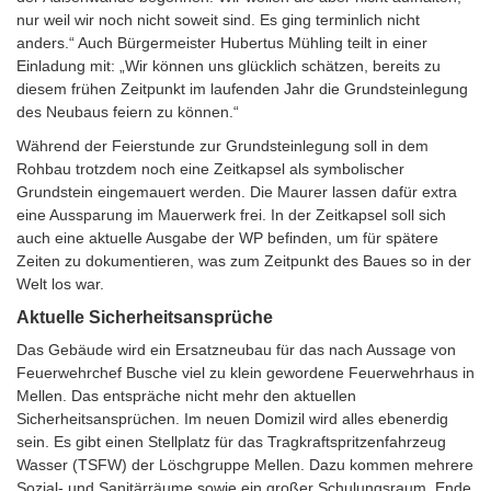
nur weil wir noch nicht soweit sind. Es ging terminlich nicht
anders.“ Auch Bürgermeister Hubertus Mühling teilt in einer
Einladung mit: „Wir können uns glücklich schätzen, bereits zu
diesem frühen Zeitpunkt im laufenden Jahr die Grundsteinlegung
des Neubaus feiern zu können.“
Während der Feierstunde zur Grundsteinlegung soll in dem
Rohbau trotzdem noch eine Zeitkapsel als symbolischer
Grundstein eingemauert werden. Die Maurer lassen dafür extra
eine Aussparung im Mauerwerk frei. In der Zeitkapsel soll sich
auch eine aktuelle Ausgabe der WP befinden, um für spätere
Zeiten zu dokumentieren, was zum Zeitpunkt des Baues so in der
Welt los war.
Aktuelle Sicherheitsansprüche
Das Gebäude wird ein Ersatzneubau für das nach Aussage von
Feuerwehrchef Busche viel zu klein gewordene Feuerwehrhaus in
Mellen. Das entspräche nicht mehr den aktuellen
Sicherheitsansprüchen. Im neuen Domizil wird alles ebenerdig
sein. Es gibt einen Stellplatz für das Tragkraftspritzenfahrzeug
Wasser (TSFW) der Löschgruppe Mellen. Dazu kommen mehrere
Sozial- und Sanitärräume sowie ein großer Schulungsraum. Ende