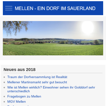
Mobile Menu Toggle
Neues aus 2018
Traum der Dorfversammlung ist Realität
Mellener Martinsmarkt sehr gut besucht
Wie ist Mellen wirklich? Einwohner sehen ihr Golddorf sehr
unterschiedlich
Fragebogen zu Mellen
MGV Mellen