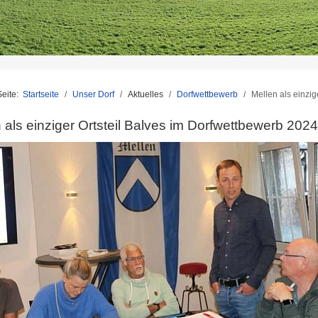
Seite:
Startseite
Unser Dorf
Aktuelles
Dorfwettbewerb
Mellen als einzig
 als einziger Ortsteil Balves im Dorfwettbewerb 2024