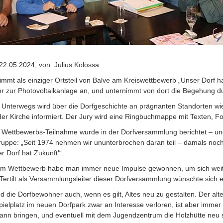
2.05.2024, von: Julius Kolossa
immt als einziger Ortsteil von Balve am Kreiswettbewerb „Unser Dorf hat
r zur Photovoltaikanlage an, und unternimmt von dort die Begehung 
 Unterwegs wird über die Dorfgeschichte an prägnanten Standorten w
der Kirche informiert. Der Jury wird eine Ringbuchmappe mit Texten,
 Wettbewerbs-Teilnahme wurde in der Dorfversammlung berichtet – un
ruppe: „Seit 1974 nehmen wir ununterbrochen daran teil – damals noch 
r Dorf hat Zukunft'“.
m Wettbewerb habe man immer neue Impulse gewonnen, um sich weiter
Tertilt als Versammlungsleiter dieser Dorfversammlung wünschte sich ei
d die Dorfbewohner auch, wenn es gilt, Altes neu zu gestalten. Der alt
ielplatz im neuen Dorfpark zwar an Interesse verloren, ist aber immer 
nn bringen, und eventuell mit dem Jugendzentrum die Holzhütte neu st