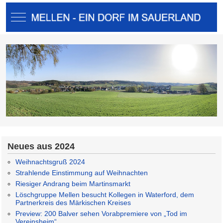
Mobile Menu Toggle
Neues aus 2024
Weihnachtsgruß 2024
Strahlende Einstimmung auf Weihnachten
Riesiger Andrang beim Martinsmarkt
Löschgruppe Mellen besucht Kollegen in Waterford, dem
Partnerkreis des Märkischen Kreises
Preview: 200 Balver sehen Vorabpremiere von „Tod im
Vereinsheim“