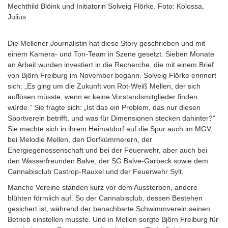
Mechthild Blöink und Initiatorin Solveig Flörke. Foto: Kolossa,
Julius
Die Mellener Journalistin hat diese Story geschrieben und mit
einem Kamera- und Ton-Team in Szene gesetzt. Sieben Monate
an Arbeit wurden investiert in die Recherche, die mit einem Brief
von Björn Freiburg im November begann. Solveig Flörke erinnert
sich: „Es ging um die Zukunft von Rot-Weiß Mellen, der sich
auflösen müsste, wenn er keine Vorstandsmitglieder finden
würde.“ Sie fragte sich: „Ist das ein Problem, das nur diesen
Sportverein betrifft, und was für Dimensionen stecken dahinter?“
Sie machte sich in ihrem Heimatdorf auf die Spur auch im MGV,
bei Melodie Mellen, den Dorfkümmerern, der
Energiegenossenschaft und bei der Feuerwehr, aber auch bei
den Wasserfreunden Balve, der SG Balve-Garbeck sowie dem
Cannabisclub Castrop-Rauxel und der Feuerwehr Sylt.
Manche Vereine standen kurz vor dem Aussterben, andere
blühten förmlich auf. So der Cannabisclub, dessen Bestehen
gesichert ist, während der benachbarte Schwimmverein seinen
Betrieb einstellen musste. Und in Mellen sorgte Björn Freiburg für