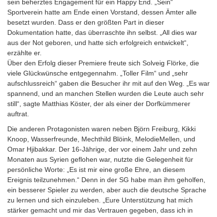
sein beherztes Engagement für ein Happy End. „Sein“
Sportverein hatte am Ende einen Vorstand, dessen Ämter alle
besetzt wurden. Dass er den größten Part in dieser
Dokumentation hatte, das überraschte ihn selbst. „All dies war
aus der Not geboren, und hatte sich erfolgreich entwickelt“,
erzählte er.
Über den Erfolg dieser Premiere freute sich Solveig Flörke, die
viele Glückwünsche entgegennahm. „Toller Film“ und „sehr
aufschlussreich“ gaben die Besucher ihr mit auf den Weg. „Es war
spannend, und an manchen Stellen wurden die Leute auch sehr
still“, sagte Matthias Köster, der als einer der Dorfkümmerer
auftrat.
Die anderen Protagonisten waren neben Björn Freiburg, Kikki
Knoop, Wasserfreunde, Mechthild Blöink, MelodieMellen, und
Omar Hjibakkar. Der 16-Jährige, der vor einem Jahr und zehn
Monaten aus Syrien geflohen war, nutzte die Gelegenheit für
persönliche Worte: „Es ist mir eine große Ehre, an diesem
Ereignis teilzunehmen.“ Denn in der SG habe man ihm geholfen,
ein besserer Spieler zu werden, aber auch die deutsche Sprache
zu lernen und sich einzuleben. „Eure Unterstützung hat mich
stärker gemacht und mir das Vertrauen gegeben, dass ich in