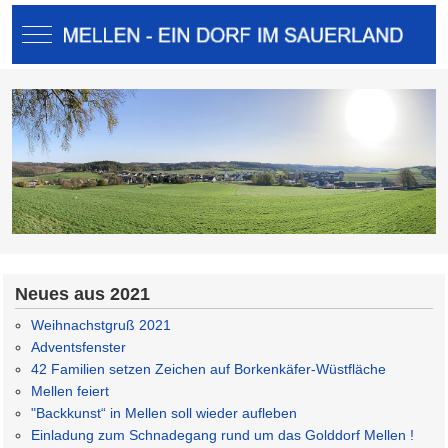
Mobile Menu Toggle
Neues aus 2021
Weihnachstgruß 2021
Adventsfenster
42 Familien setzen Zeichen auf Borkenkäfer-Wüstfläche
Mellen feiert
"Backkunst“ in Mellen soll wieder aufleben
Einladung zum Schnadegang rund um das Golddorf Mellen !