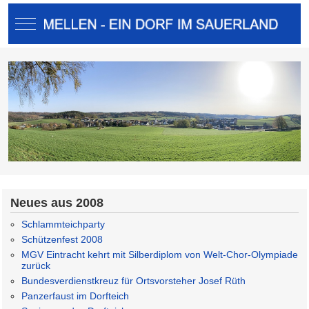
Mobile Menu Toggle
Neues aus 2008
Schlammteichparty
Schützenfest 2008
MGV Eintracht kehrt mit Silberdiplom von Welt-Chor-Olympiade
zurück
Bundesverdienstkreuz für Ortsvorsteher Josef Rüth
Panzerfaust im Dorfteich