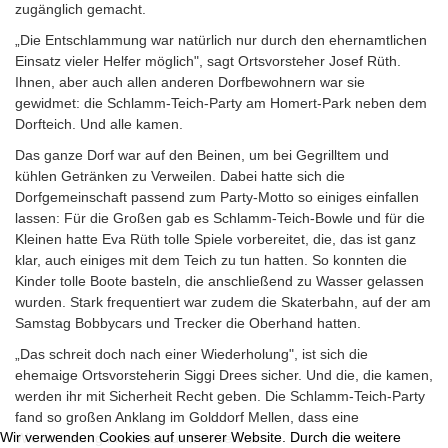
zugänglich gemacht.
„Die Entschlammung war natürlich nur durch den ehernamtlichen
Einsatz vieler Helfer möglich", sagt Ortsvorsteher Josef Rüth.
Ihnen, aber auch allen anderen Dorfbewohnern war sie
gewidmet: die Schlamm-Teich-Party am Homert-Park neben dem
Dorfteich. Und alle kamen.
Das ganze Dorf war auf den Beinen, um bei Gegrilltem und
kühlen Getränken zu Verweilen. Dabei hatte sich die
Dorfgemeinschaft passend zum Party-Motto so einiges einfallen
lassen: Für die Großen gab es Schlamm-Teich-Bowle und für die
Kleinen hatte Eva Rüth tolle Spiele vorbereitet, die, das ist ganz
klar, auch einiges mit dem Teich zu tun hatten. So konnten die
Kinder tolle Boote basteln, die anschließend zu Wasser gelassen
wurden. Stark frequentiert war zudem die Skaterbahn, auf der am
Samstag Bobbycars und Trecker die Oberhand hatten.
„Das schreit doch nach einer Wiederholung", ist sich die
ehemaige Ortsvorsteherin Siggi Drees sicher. Und die, die kamen,
werden ihr mit Sicherheit Recht geben. Die Schlamm-Teich-Party
fand so großen Anklang im Golddorf Mellen, dass eine
Wir verwenden Cookies auf unserer Website. Durch die weitere
Wiederholung nicht auszuschließen ist.