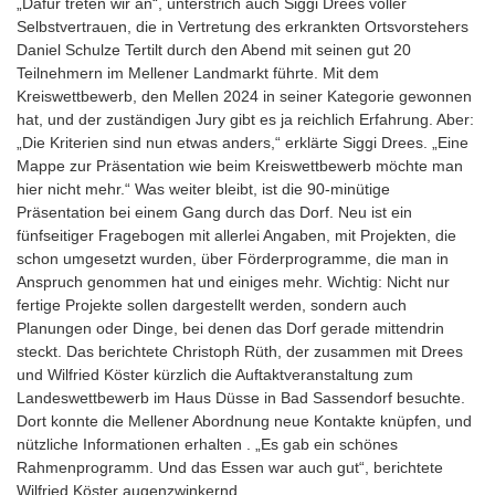
„Dafür treten wir an“, unterstrich auch Siggi Drees voller
Selbstvertrauen, die in Vertretung des erkrankten Ortsvorstehers
Daniel Schulze Tertilt durch den Abend mit seinen gut 20
Teilnehmern im Mellener Landmarkt führte. Mit dem
Kreiswettbewerb, den Mellen 2024 in seiner Kategorie gewonnen
hat, und der zuständigen Jury gibt es ja reichlich Erfahrung. Aber:
„Die Kriterien sind nun etwas anders,“ erklärte Siggi Drees. „Eine
Mappe zur Präsentation wie beim Kreiswettbewerb möchte man
hier nicht mehr.“ Was weiter bleibt, ist die 90-minütige
Präsentation bei einem Gang durch das Dorf. Neu ist ein
fünfseitiger Fragebogen mit allerlei Angaben, mit Projekten, die
schon umgesetzt wurden, über Förderprogramme, die man in
Anspruch genommen hat und einiges mehr. Wichtig: Nicht nur
fertige Projekte sollen dargestellt werden, sondern auch
Planungen oder Dinge, bei denen das Dorf gerade mittendrin
steckt. Das berichtete Christoph Rüth, der zusammen mit Drees
und Wilfried Köster kürzlich die Auftaktveranstaltung zum
Landeswettbewerb im Haus Düsse in Bad Sassendorf besuchte.
Dort konnte die Mellener Abordnung neue Kontakte knüpfen, und
nützliche Informationen erhalten . „Es gab ein schönes
Rahmenprogramm. Und das Essen war auch gut“, berichtete
Wilfried Köster augenzwinkernd.