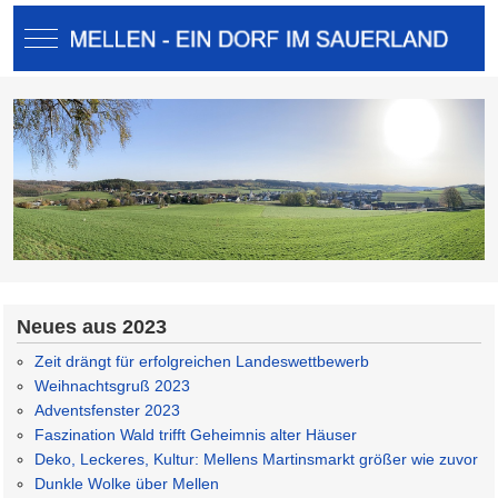
Mobile Menu Toggle
Neues aus 2023
Zeit drängt für erfolgreichen Landeswettbewerb
Weihnachtsgruß 2023
Adventsfenster 2023
Faszination Wald trifft Geheimnis alter Häuser
Deko, Leckeres, Kultur: Mellens Martinsmarkt größer wie zuvor
Dunkle Wolke über Mellen