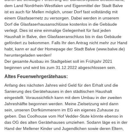
dem Land Nordrhein-Westfalen und Eigenmittel der Stadt Balve
ist es auch für Mellen möglich, unser Dorf fast vollständig mit
einem Glasfasernetz zu versorgen. Dabei werden in unserem
Dorf die Glasfaserhausanschlüsse kostenlos in die Gebäude
verlegt. Dies ist eine einmalige Gelegenheit für fast jeden
Haushalt in Balve, den Glasfaseranschluss bis in das Gebäude
gefördert zu bekommen. Falls Ihr den Antrag nicht mehr zur Hand
habt, kann er auf der Homepage der Stadt Balve (www.balve.de)
heruntergeladen werden!
Der gesamte Ausbau im Stadtgebiet soll im Frühjahr 2021
beginnen und wird bis zum 31.12.2022 abgeschlossen sein.
Altes Feuerwehrgerätehaus:
Anfang des nächsten Jahres wird Geld für den Erhalt und die
Sanierung des Gerätehauses in den städtischen Haushalt
eingestellt. Voraussichtlich kann mit dem Umbau in der zweiten
Jahreshälfte begonnen werden. Meine Zielsetzung wird dann
sein, unseren Dorfkümmerern im EG ein eigenes Zuhause zu
geben. Das Coolhouse vom Hof Vedder-Stute könnte ebenso in
das OG des alten Gerätehauses umziehen. Sodann läge es in der
Hand der Mellener Kinder und Jugendlichen sowie deren Eltern,