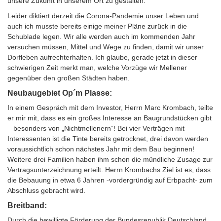
unsere Zukunft in unserem Ort zu gestalten.
Leider diktiert derzeit die Corona-Pandemie unser Leben und
auch ich musste bereits einige meiner Pläne zurück in die
Schublade legen. Wir alle werden auch im kommenden Jahr
versuchen müssen, Mittel und Wege zu finden, damit wir unser
Dorfleben aufrechterhalten. Ich glaube, gerade jetzt in dieser
schwierigen Zeit merkt man, welche Vorzüge wir Mellener
gegenüber den großen Städten haben.
Neubaugebiet Op´m Plasse:
In einem Gespräch mit dem Investor, Herrn Marc Krombach, teilte
er mir mit, dass es ein großes Interesse an Baugrundstücken gibt
– besonders von „Nichtmellenern“! Bei vier Verträgen mit
Interessenten ist die Tinte bereits getrocknet, drei davon werden
voraussichtlich schon nächstes Jahr mit dem Bau beginnen!
Weitere drei Familien haben ihm schon die mündliche Zusage zur
Vertragsunterzeichnung erteilt. Herrn Krombachs Ziel ist es, dass
die Bebauung in etwa 6 Jahren -vordergründig auf Erbpacht- zum
Abschluss gebracht wird.
Breitband:
Durch die bewilligte Förderung der Bundesrepublik Deutschland,