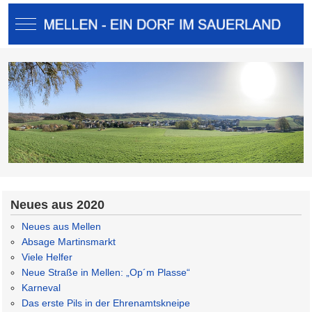
Mobile Menu Toggle
Neues aus 2020
Neues aus Mellen
Absage Martinsmarkt
Viele Helfer
Neue Straße in Mellen: „Op´m Plasse“
Karneval
Das erste Pils in der Ehrenamtskneipe