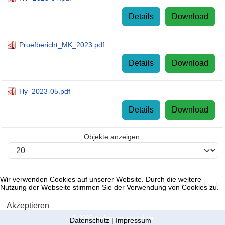
Details
Download
Pruefbericht_MK_2023.pdf
Details
Download
Hy_2023-05.pdf
Details
Download
Objekte anzeigen
Wir verwenden Cookies auf unserer Website. Durch die weitere
Powered by
Phoca Download
Nutzung der Webseite stimmen Sie der Verwendung von Cookies zu.
Akzeptieren
© 2026 mellen-sauerland.de
Datenschutz
|
Impressum